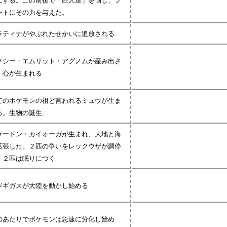
にする。この前後で「巨人達」を倒し、プ
ートにその力を与えた。
ラティナがやぶれたせかいに追放される
クシー・エムリット・アグノムが産み出さ
、心が生まれる
てのポケモンの祖と言われるミュウが生ま
る。生物の誕生
ラードン・カイオーガが生まれ、大地と海
拡張した。２匹の争いをレックウザが調停
、２匹は眠りにつく
ジギガスが大陸を動かし始める
のあたりでポケモンは急速に分化し始め