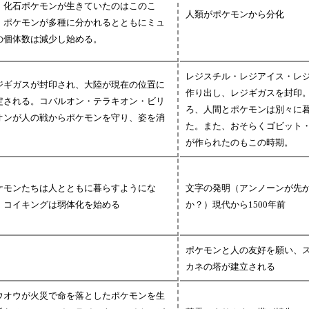
。化石ポケモンが生きていたのはこのこ
人類がポケモンから分化
。ポケモンが多種に分かれるとともにミュ
の個体数は減少し始める。
レジスチル・レジアイス・レ
ジギガスが封印され、大陸が現在の位置に
作り出し、レジギガスを封印
定される。コバルオン・テラキオン・ビリ
ろ、人間とポケモンは別々に
オンが人の戦からポケモンを守り、姿を消
た。また、おそらくゴビット
が作られたのもこの時期。
ケモンたちは人とともに暮らすようにな
文字の発明（アンノーンが先
。コイキングは弱体化を始める
か？）現代から1500年前
ポケモンと人の友好を願い、
カネの塔が建立される
ウオウが火災で命を落としたポケモンを生