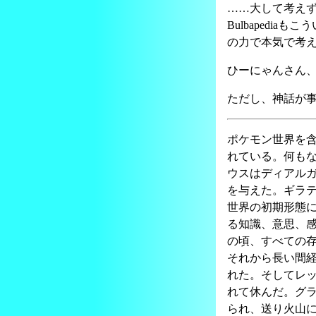
……大して考えずに
Bulbaped
の力で本気で考
ひーにゃんさん
ただし、神話が
ポケモン世界を
れている。何も
ウスはディアル
を与えた。ギラ
世界の初期形態
る知識、意思、
の頃、すべての
それから長い間
れた。そしてレ
れて休んだ。グ
られ、送り火山