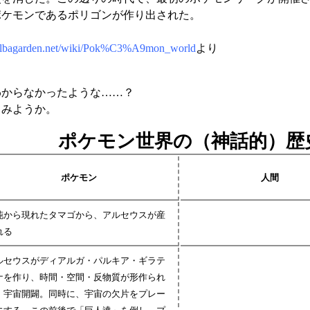
ポケモンであるポリゴンが作り出された。
.bulbagarden.net/wiki/Pok%C3%A9mon_world
より
わからなかったような……？
てみようか。
ポケモン世界の（神話的）歴
ポケモン
人間
沌から現れたタマゴから、アルセウスが産
れる
ルセウスがディアルガ・パルキア・ギラテ
ナを作り、時間・空間・反物質が形作られ
。宇宙開闢。同時に、宇宙の欠片をプレー