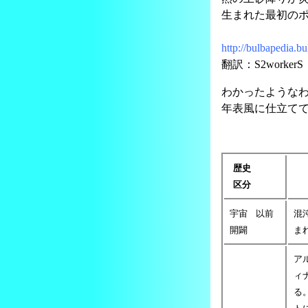
生まれた最初の
http://bulbapedia
翻訳：S2workerS
わかったような
年表風に仕立て
歴史
区分
宇宙
以前
混
開闢
ま
ア
ィ
る