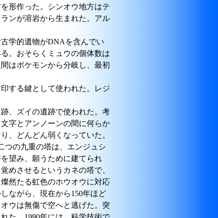
方を形作った。シンオウ地方はテ
ドランが溶岩から生まれた。アル
古学的遺物がDNAを含んでい
いる。おそらくミュウの個体数は
人間はポケモンから分岐し、最初
封印する鍵として使われた。レジ
遺跡、ズイの遺跡で使われた。考
、文字とアンノーンの間に何らか
おり、どんどん弱くなっていた。
ら二つの九重の塔は、エンジュシ
好を望み、願うために建てられ
目覚めさせるというカネの塔で、
る燦然たる虹色のホウオウに対応
しながら、現在から150年ほど
ウオウは無傷で空へと逃げた。突
た。1990年には、科学技術で