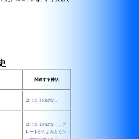
史
関連する神話
はじまりのはなし
はじまりのはなし
，
プ
レートからよみとくシ