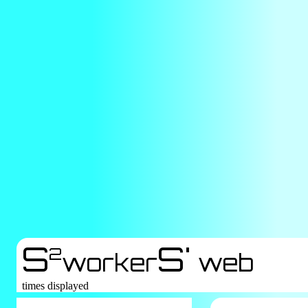
S
S'
2
worker
web