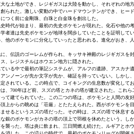
広大な土地ができ、レジギガスは大陸を動かし、それぞれの地
に創られた。激しい変動の中でハードマウンテンができ、ヒー
りにつく前に金剛珠、白珠と白金珠を創出した。
先史時代が始まり、最初の先史ポケモンが現れた。化石や他の考
科学者達は先史ポケモンが地球を闊歩していたことを証明して
め、他のポケモンに分化していったと思われる。進化がおき、
。
代に、伝説のゴーレムが作られ、キッサキ神殿のレジギガスを
イス、レジスチルはホウエン地方に隠された。
られている中で最初の筆記システムが、アルフの遺跡、アスカナ
、アンノーンが先か文字が先か、確証を持っていない。しかし
推定されている。この時点で、コイキングの生息数が変化して
は、700年ほど前、スズの塔とカネの塔が建立された。これ
なって建てられていた。この二つの塔は、ポケモンと人間の友
の頂上からの眺めは「荘厳」とたたえられた。西がポケモンを
休ませるというスズの塔だった。その時は、スズの塔で休息す
な銀のポケモンがカネの塔の頂上で羽根を休めたという。しか
塔を襲った。塔は炎に飲まれ、三日間燃え続けた。ルギアとホ
を消した。この辺りの時代で、最初のポケモンリーグが開催され