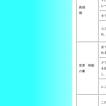
ト
レ
創成
期
ギ
ユ
れ
全
れ
グ
世界
明期
を
の黎
し
レ
こ