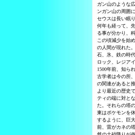
ガン山のような
ンガン山の周囲
セウスは長い眠
何年も経って、
る事が分かり、
この頃減少を始
の人間が現れた
石、氷、鉄の時
ロック、レジア
1500年前、知
古学者は今の所
の関連があると
より最近の歴史で
ティの端に対と
た。それらの塔
東はポケモンを
するように、巨大
前、雷がカネの
然の土砂降りが炎