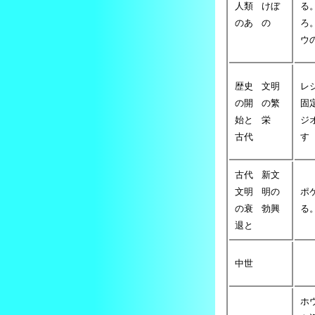
人類
けぼ
る
のあ
の
ろ
ウ
歴史
文明
レ
の開
の繁
固
始と
栄
ジ
古代
す
古代
新文
文明
明の
ポ
の衰
勃興
る
退と
中世
ホ