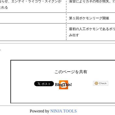
返らせ、エンテイ・ライコウ・スイクンが
落雷によりカネの塔が焼失。1
まれる
第１回ポケモンリーグ開催
最初の人工ポケモンであるポ
み出す
有
このページを共有
BlogThis!
Powered by
NINJA TOOLS