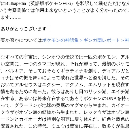
Bulbapedia（英語版ポケモンwiki）を和訳して載せただ
iaもこういう考察関係では信用出来ないということがよく分かった
えます……。
、ありがとうございます！
事実か否かについては
ポケモンの神話集＞ギンガ団レポート＞
含むすべての宇宙は、シンオウの伝説では一匹のポケモン、ア
ない空間に、一つのタマゴが現れ、それが孵って、最初のポケ
ガ、パルキア、そしておそらくギラティナを創り、ディアルガ
ティナはその振る舞いによって破れた世界へと姿を消した。そ
においてアルセウスはユクシー、アグノム、エムリットを現在
感情を創るために創った。彼らはありし日のリッシ湖、エイチ
存在する、あるいは将来存在するであろうポケモンのDNAを持
経って、グラードンが地球の奥底のマグマから生まれ、カイオ
ックウザがオゾン層の鉱物から生まれた。レックウザはオゾン
ラードンとカイオーガは特別な洞窟に戻り休んだ。紅色と藍色
に安置された。この時代、ミュウは豊富に存在し、数多くが生