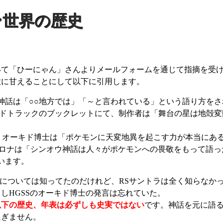
ン世界の歴史
いて
ひーにゃん
さんよりメールフォームを通じて指摘を受
意に甘えることにして以下に引用します。
神話は「○○地方では」「～と言われている」という語り方をさ
ンドトラックのブックレットにて、制作者は「舞台の星は地殻
て、オーキド博士は「ポケモンに天変地異を起こす力が本当にあ
シロナは「シンオウ神話は人々がポケモンへの畏敬をもって語
います。
言については知ってたのだけれど、RSサントラは全く知らなか
しHGSSのオーキド博士の発言は忘れていた。
以下の歴史、年表は必ずしも史実ではない
です。神話を元に語
過ぎません。