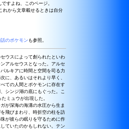
けなんですよね、このページ。
のでこれから文章載せるときは自分
神話のポケモン
も参照。
ルセウスによって創られたといわ
モンアルセウスとなった。アルセ
とパルキアに時間と空間を司る力
の次に、あるいはそれより早く、
すべての人間とポケモンに存在す
湖、シンジ湖の底にもぐった。こ
ったミュウが出現した。
ーガが深海の海溝の水圧から生ま
層を飛びまわり、時折空の柱を訪
の珠が彼らの眠りを守るために作
息していたのかもしれない。テン