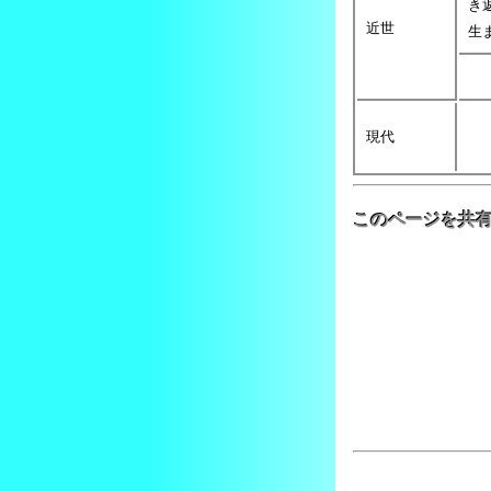
き
近世
生
現代
このページを共