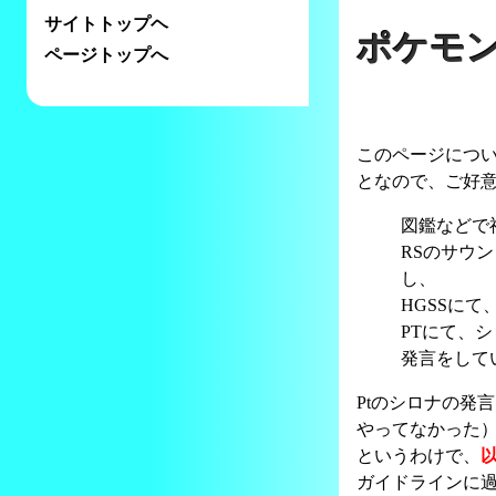
サイトトップヘ
ポケモ
ページトップへ
このページにつ
となので、ご好
図鑑などで
RSのサウ
し、
HGSSに
PTにて、
発言をして
Ptのシロナの発
やってなかった）
というわけで、
ガイドラインに